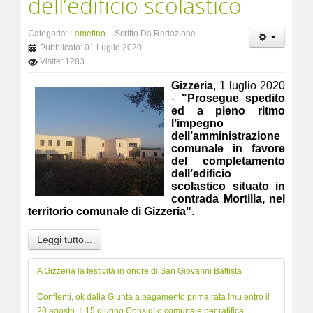
dell’edificio scolastico
Categoria:
Lametino
Scritto Da Redazione
Pubblicato: 01 Luglio 2020
Visite: 1283
Gizzeria
, 1 luglio 2020
-
"Prosegue spedito
ed a pieno ritmo
l’impegno
dell’amministrazione
comunale in favore
del completamento
dell’edificio
scolastico situato in
contrada Mortilla, nel
territorio comunale di Gizzeria"
.
Leggi tutto...
A Gizzeria la festività in onore di San Giovanni Battista
Conflenti, ok dalla Giunta a pagamento prima rata Imu entro il
20 agosto. Il 15 giugno Consiglio comunale per ratifica