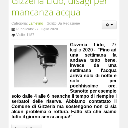
Gizzeria Lido, disagi per
mancanza acqua
Categoria:
Lametino
Scritto Da Redazione
Pubblicato: 27 Luglio 2020
Visite: 1187
Gizzeria Lido
, 27
luglio 2020 -
“Fino ad
una settimana fa
andava tutto bene,
invece da una
settimana l'acqua
arriva solo di notte e
solo per
pochhissime ore.
Stanotte per esempio
solo dalle 4 alle 6 neanche il tempo di riempire i
serbatoi delle riserve. Abbiamo contattato il
Comune di Gizzeria ma sostengono non ci sia
alcun problema o rottura. Fatto sta che siamo
tutto il giorno senza acqua!”.