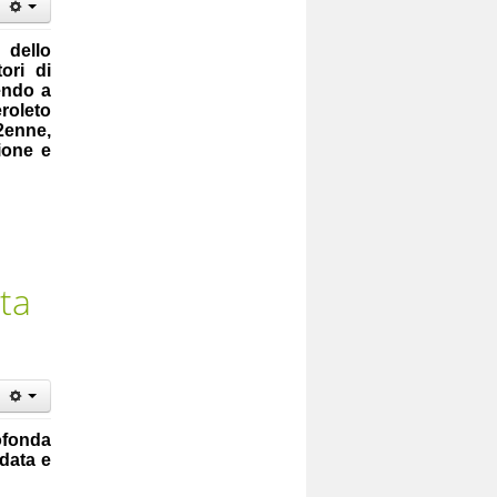
 dello
ori di
endo a
roleto
42enne,
ione e
ata
ofonda
rdata e