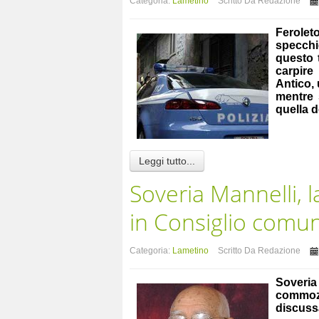
Categoria:
Lametino
Scritto Da Redazione
Ferolet
specchi
questo 
carpire
Antico, 
mentre 
quella d
Leggi tutto...
Soveria Mannelli, la
in Consiglio comu
Categoria:
Lametino
Scritto Da Redazione
Soveria
commozio
discuss