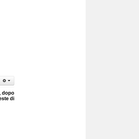
, dopo
este di