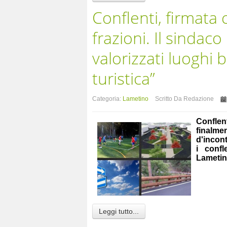
Conflenti, firmata
frazioni. Il sindac
valorizzati luoghi b
turistica”
Categoria:
Lametino
Scritto Da Redazione
Conflen
finalme
d'incont
i conf
Lametin
Leggi tutto...