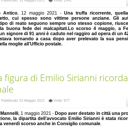
Pubblicato: 12 Maggio 2021
Visite: 1341
o Antico
, 12 maggio 2021 -
Una truffa ricorrente, quella
etto, cui spesso sono vittime persone anziane. Gli aut
tipo di reato seguono sempre uno stesso copione, riusc
 la buona fede dei malcapitati.Lo scorso 4 maggio, a Fe
un signore di 91 anni è caduto nel raggiro ad opera di un 
stava tornando a casa dopo aver prelevato la sua pens
ella moglie all’Ufficio postale.
 figura di Emilio Sirianni ricord
nale
Pubblicato: 01 Maggio 2021
Visite: 977
 Mannelli
, 1 maggio 2021 -
Dopo aver destato in città una pr
ne, la dipartita dell’avvocato Emilio Sirianni è stata rico
a venerdì scorso anche in Consiglio comunale
.