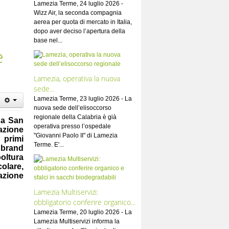
Lamezia Terme, 24 luglio 2026 -
Wizz Air, la seconda compagnia
aerea per quota di mercato in Italia,
dopo aver deciso l’apertura della
base nel...
e
Lamezia, operativa la nuova
sede...
Lamezia Terme, 23 luglio 2026 - La
nuova sede dell’elisoccorso
regionale della Calabria è già
i a San
operativa presso l’ospedale
azione
"Giovanni Paolo II" di Lamezia
 primi
Terme. E'...
e brand
ooltura
colare,
azione
Lamezia Multiservizi:
obbligatorio conferire organico...
Lamezia Terme, 20 luglio 2026 - La
Lamezia Multiservizi informa la