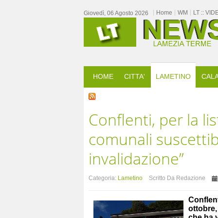
Home
WM
LT :: VID
Giovedì, 06 Agosto 2026
HOME
CITTA'
LAMETINO
CALA
Conflenti, per la li
comunali suscettib
invalidazione”
Categoria:
Lametino
Scritto Da Redazione
Conflen
ottobre
che ha v