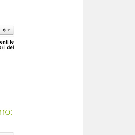
enti le
ari del
ano: