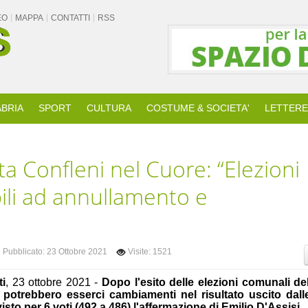
EO
MAPPA
CONTATTI
RSS
BRIA
SPORT
CULTURA
COSTUME & SOCIETA'
LETTERE
sta Confleni nel Cuore: “Elezioni
ili ad annullamento e
Pubblicato: 23 Ottobre 2021
Visite: 1521
ti
, 23 ottobre 2021 -
Dopo l'esito delle elezioni comunali de
, potrebbero esserci cambiamenti nel risultato uscito dall
isto per 6 voti (492 a 486) l'affermazione di Emilio D'Assisi.