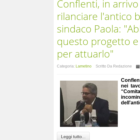
Conflenti, in arriv
rilanciare l'antico
sindaco Paola: "A
questo progetto e 
per attuarlo"
Categoria:
Lametino
Scritto Da Redazione
Conflen
nei tav
“Comita
incominc
dell'an
Leggi tutto...