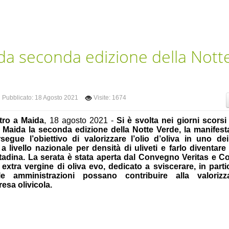
da seconda edizione della Nott
Pubblicato: 18 Agosto 2021
Visite: 1674
tro a Maida
, 18 agosto 2021 -
Si è svolta nei giorni scors
a Maida la seconda edizione della Notte Verde, la manifest
segue l’obiettivo di valorizzare l’olio d’oliva in uno dei
 livello nazionale per densità di uliveti e farlo diventar
ttadina. La serata è stata aperta dal Convegno Veritas e C
o extra vergine di oliva evo, dedicato a sviscerare, in parti
e amministrazioni possano contribuire alla valorizz
resa olivicola.