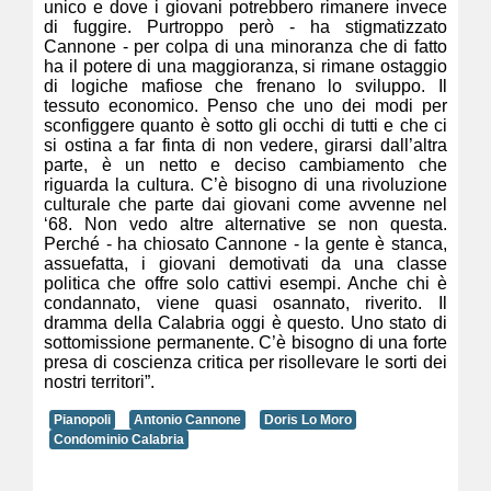
unico e dove i giovani potrebbero rimanere invece
di fuggire. Purtroppo però - ha stigmatizzato
Cannone - per colpa di una minoranza che di fatto
ha il potere di una maggioranza, si rimane ostaggio
di logiche mafiose che frenano lo sviluppo. Il
tessuto economico. Penso che uno dei modi per
sconfiggere quanto è sotto gli occhi di tutti e che ci
si ostina a far finta di non vedere, girarsi dall’altra
parte, è un netto e deciso cambiamento che
riguarda la cultura. C’è bisogno di una rivoluzione
culturale che parte dai giovani come avvenne nel
‘68. Non vedo altre alternative se non questa.
Perché - ha chiosato Cannone - la gente è stanca,
assuefatta, i giovani demotivati da una classe
politica che offre solo cattivi esempi. Anche chi è
condannato, viene quasi osannato, riverito. Il
dramma della Calabria oggi è questo. Uno stato di
sottomissione permanente. C’è bisogno di una forte
presa di coscienza critica per risollevare le sorti dei
nostri territori”.
Pianopoli
Antonio Cannone
Doris Lo Moro
Condominio Calabria