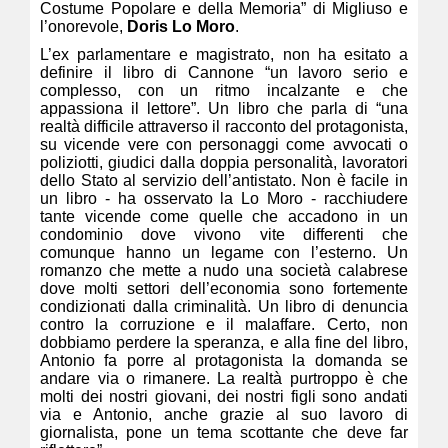
Costume Popolare e della Memoria” di Migliuso e
l’onorevole,
Doris Lo Moro
.
L’ex parlamentare e magistrato, non ha esitato a
definire il libro di Cannone “un lavoro serio e
complesso, con un ritmo incalzante e che
appassiona il lettore”. Un libro che parla di “una
realtà difficile attraverso il racconto del protagonista,
su vicende vere con personaggi come avvocati o
poliziotti, giudici dalla doppia personalità, lavoratori
dello Stato al servizio dell’antistato. Non è facile in
un libro - ha osservato la Lo Moro - racchiudere
tante vicende come quelle che accadono in un
condominio dove vivono vite differenti che
comunque hanno un legame con l’esterno. Un
romanzo che mette a nudo una società calabrese
dove molti settori dell’economia sono fortemente
condizionati dalla criminalità. Un libro di denuncia
contro la corruzione e il malaffare. Certo, non
dobbiamo perdere la speranza, e alla fine del libro,
Antonio fa porre al protagonista la domanda se
andare via o rimanere. La realtà purtroppo è che
molti dei nostri giovani, dei nostri figli sono andati
via e Antonio, anche grazie al suo lavoro di
giornalista, pone un tema scottante che deve far