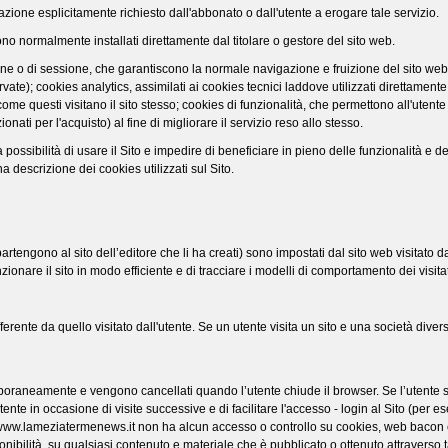
rmazione esplicitamente richiesto dall'abbonato o dall'utente a erogare tale servizio.
ono normalmente installati direttamente dal titolare o gestore del sito web.
ne o di sessione, che garantiscono la normale navigazione e fruizione del sito web
ate); cookies analytics, assimilati ai cookies tecnici laddove utilizzati direttamente
me questi visitano il sito stesso; cookies di funzionalità, che permettono all'utente 
onati per l'acquisto) al fine di migliorare il servizio reso allo stesso.
 possibilità di usare il Sito e impedire di beneficiare in pieno delle funzionalità e de
una descrizione dei cookies utilizzati sul Sito.
rtengono al sito dell’editore che li ha creati) sono impostati dal sito web visitato dal
unzionare il sito in modo efficiente e di tracciare i modelli di comportamento dei visitat
erente da quello visitato dall'utente. Se un utente visita un sito e una società diversa
poraneamente e vengono cancellati quando l’utente chiude il browser. Se l’utente si 
l’utente in occasione di visite successive e di facilitare l'accesso - login al Sito 
to www.lameziatermenews.it non ha alcun accesso o controllo su cookies, web bacon e 
onibilità, su qualsiasi contenuto e materiale che è pubblicato o ottenuto attraverso tal