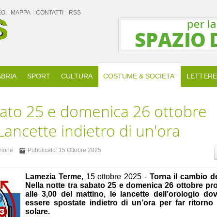
EO
MAPPA
CONTATTI
RSS
BRIA
SPORT
CULTURA
COSTUME & SOCIETA'
LETTERE
bato 25 e domenica 26 ottobre
 Lancette indietro di un'ora
zione
Pubblicato: 15 Ottobre 2025
Lamezia Terme
, 15 ottobre 2025 -
Torna il cambio de
Nella notte tra sabato 25 e domenica 26 ottobre pro
alle 3,00 del mattino, le lancette dell’orologio do
essere spostate indietro di un’ora per far ritorno 
solare.