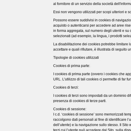
al fornitore di un servizio della società dell'info
Essi non vengono utilizzati per scopi ulteriori e s
Possono essere suddivisi in cookies di navigazio
acquisto o autenticarsi per accedere ad aree riserv
in forma aggregata, sul numero degli utenti e su co
selezionati (ad esempio, la lingua, i prodotti selezi
La disabilitazione dei cookies potrebbe limitare la
accettare e quali rifiutare, è illustrata di seguito 
Tipologie di cookies utilizzati
Cookies di prima parte:
I cookies di prima parte (ovvero i cookies che appa
URL. L'utilizzo di tali cookies ci permette di far f
Cookies di terzi:
I cookies di terzi sono impostati da un dominio diff
presenza di cookies di terze parti.
Cookies di sessione:
I c.d. ‘cookies di sessione’ sono memorizzati tem
raccolgono dati personali al fine di identificare 
dell’utente) e la navigazione sullo stesso. Il Si
terzi cui l’utente può accedere dal Sito, sulla disp