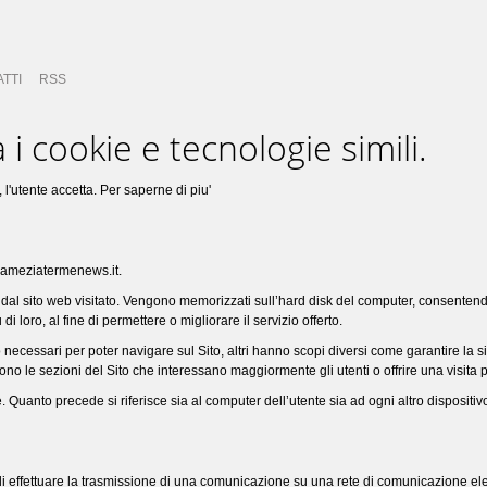
TTI
RSS
 i cookie e tecnologie simili.
 l'utente accetta.
Per saperne di piu'
.lameziatermenews.it.
tente dal sito web visitato. Vengono memorizzati sull’hard disk del computer, consente
 loro, al fine di permettere o migliorare il servizio offerto.
 necessari per poter navigare sul Sito, altri hanno scopi diversi come garantire la s
sono le sezioni del Sito che interessano maggiormente gli utenti o offrire una visita 
ne. Quanto precede si riferisce sia al computer dell’utente sia ad ogni altro dispositiv
ine di effettuare la trasmissione di una comunicazione su una rete di comunicazione e