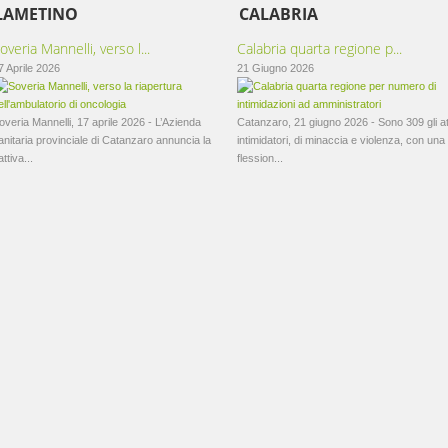
LAMETINO
CALABRIA
overia Mannelli, verso l...
Calabria quarta regione p...
7 Aprile 2026
21 Giugno 2026
overia Mannelli, 17 aprile 2026 - L’Azienda
Catanzaro, 21 giugno 2026 - Sono 309 gli at
anitaria provinciale di Catanzaro annuncia la
intimidatori, di minaccia e violenza, con una
attiva...
flession...