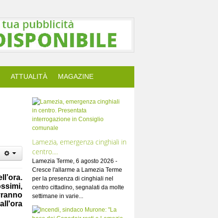
ATTUALITÀ
MAGAZINE
Lamezia, emergenza cinghiali in
centro....
Lamezia Terme, 6 agosto 2026 -
Cresce l'allarme a Lamezia Terme
ll’ora.
per la presenza di cinghiali nel
ssimi,
centro cittadino, segnalati da molte
vranno
settimane in varie...
all'ora