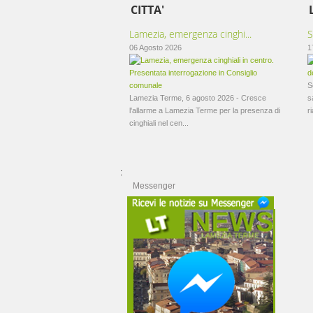
CITTA'
Lamezia, emergenza cinghi...
S
06 Agosto 2026
1
S
Lamezia Terme, 6 agosto 2026 - Cresce
s
l'allarme a Lamezia Terme per la presenza di
ri
cinghiali nel cen...
:
Messenger