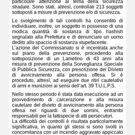
particolare attenzione al tema della sicurezza
stradale. Sono stati, altresì, controllati 213 soggetti
sottoposti a misure di prevenzione e/o di sicurezza.
Lo svolgimento di tali controlli ha consentito di
individuare, inoltre, un soggetto in possesso di una
modica quantità di sostanza di tipo hashish
segnalato alla Prefettura e di denunciare un uomo
dedito allo spaccio di sostanza stupefacente.
L’azione del Commissariato si è incentrata anche
sul piano della prevenzione, procedendo alla
sottoposizione di un Lametino di 43 anni alla
misura di prevenzione della Sorveglianza Speciale
di Pubblica Sicurezza, con prescrizione del Divieto
di avvicinamento alla persona offesa. Si è
proceduto, altresì, ad eseguire due ritiri cautelativi
di armi e munizioni ai sensi dell’art. 39 T.U.L.P.S.
Nello stesso periodo è stata data esecuzione ad un
provvedimento di carcerazione e alla misura
cautelare del divieto di avvicinamento alla persona
offesa nei riguardi di due uomini, entrambi
responsabili per la fattispecie di atti persecutori.
La difficoltà dei controlli è risultata particolarmente
significativa, in quanto gli stessi si sono svolti in
concomitanza con un incendio aggravato appiccato