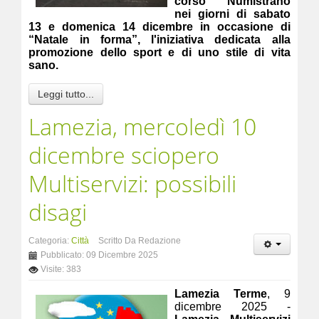
corso Numistrano
nei giorni di sabato
13 e domenica 14 dicembre in occasione di
“Natale in forma”, l'iniziativa dedicata alla
promozione dello sport e di uno stile di vita
sano.
Leggi tutto...
Lamezia, mercoledì 10
dicembre sciopero
Multiservizi: possibili
disagi
Categoria:
Città
Scritto Da Redazione
Pubblicato: 09 Dicembre 2025
Visite: 383
Lamezia Terme
, 9
dicembre 2025 -