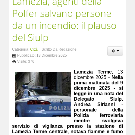
Lamezia, agenti della
Polfer salvano persone
da un incendio: il plauso
del Siulp
Categoria:
Città
Scritto Da Redazione
Pubblicato: 13 Dicembre 2025
Visite: 376
Lamezia Terme
, 13
dicembre 2025 -
Nella
prima mattinata del 9
dicembre 2025 - si
legge in una nota del
Delegato Siulp,
Andrea Sirianni -
personale della
Polizia ferroviaria
mentre svolgeva
servizio di vigilanza presso la stazione di
Lamezia Terme centrale, notava fiamme e fumo