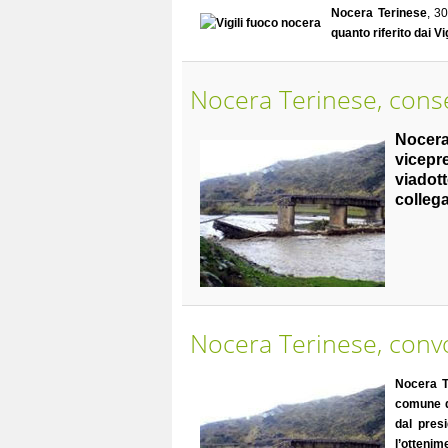
Nocera Terinese
, 3
quanto riferito dai V
Nocera Terinese, conse
Nocera
vicepr
viadot
colleg
Nocera Terinese, convo
Nocera T
comune di
dal pres
l’ottenim