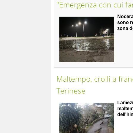
"Emergenza con cui far
Nocera
sono re
zona d
Maltempo, crolli a fran
Terinese
Lamez
maltem
dell'hi