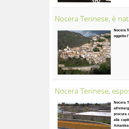
Nocera Terinese, è na
Nocera T
oggetto l'
Nocera Terinese, espos
Nocera T
all’emer
procura d
alla capi
Amantea 