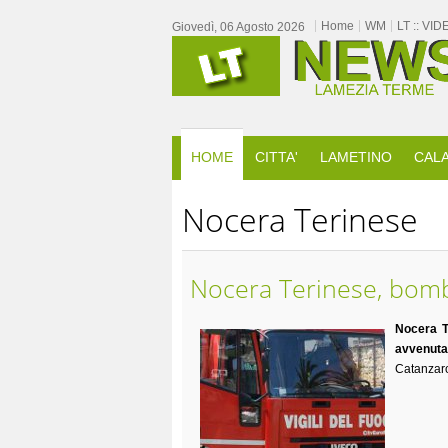
Home
WM
LT :: VID
Giovedì, 06 Agosto 2026
HOME
CITTA'
LAMETINO
CALA
Nocera Terinese
Nocera Terinese, bombo
Nocera T
avvenuta 
Catanzaro