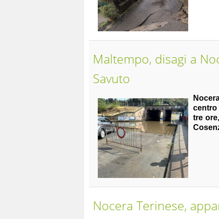
Maltempo, disagi a No
Savuto
Nocera
centro 
tre ore
Cosenz
Nocera Terinese, appa