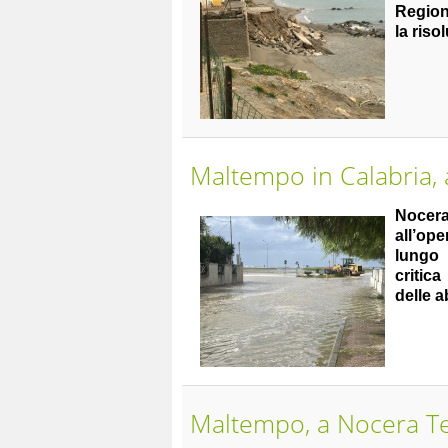
Regione
la riso
Maltempo in Calabria, a
Nocera
all’op
lungo 
critic
delle a
Maltempo, a Nocera Te