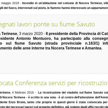
0 maggio 2018 -
Incendio in un'abitazione nel comune di Nocera Terinese, v
igili del fuoco, intervenuti sul posto, le fiamme hanno interessato un appartamen
gnati lavori ponte su fiume Savuto
 Terinese
, 3 marzo 2020 -
Il presidente della Provincia di C
esidente Antonio Montuoro, ha partecipato alla consegna
to sul fiume Savuto (strada provinciale n.163/1) inf
amento delle aree interne tra Nocera Terinese e Amantea.
cata Conferenza servizi per ricostruzi
erinese
, 4 febbraio 2016 -
La ricostruzione del viadotto sul fiume Savuto sull
 Nocera Terinese - è scritto in una nota - è al centro dell’attenzione dell’Amm
idente Enzo Bruno, tanto che proprio in questi giorni è stata convocata per 
ento dei necessari pareri sul progetto definitivo, già redatto dagli uffici tecnici d