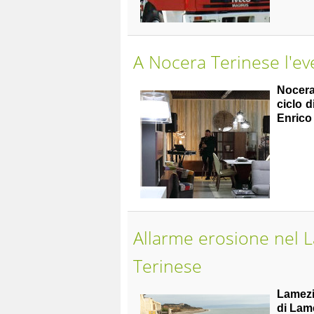
A Nocera Terinese l'ev
Nocera
ciclo 
Enrico 
Allarme erosione nel L
Terinese
Lamez
di Lame