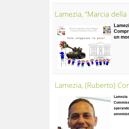
Lamezia, “Marcia della 
Lamez
Compre
un mom
Lamezia, (Ruberto) Con
Lamezia
Commissio
sperando
amministr