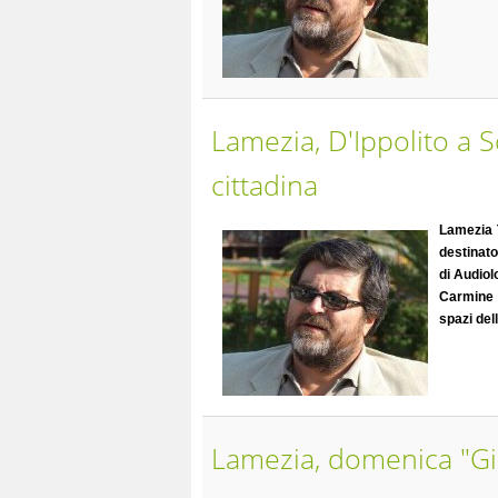
Lamezia, D'Ippolito a Sc
cittadina
Lamezia
destinato
di Audiol
Carmine D
spazi del
Lamezia, domenica "Gio