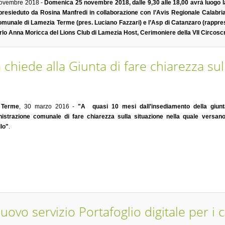
novembre 2018 -
Domenica 25 novembre 2018, dalle 9,30 alle 18,00 avrà luogo
resieduto da Rosina Manfredi in collaborazione con l’Avis Regionale Calabria 
Comunale di Lamezia Terme (pres. Luciano Fazzari) e l’Asp di Catanzaro (rappre
rlo Anna Moricca del Lions Club di Lamezia Host, Cerimoniere della VII Circosc
ia chiede alla Giunta di fare chiarezza su
 Terme
, 30 marzo 2016 -
"A quasi 10 mesi dall’insediamento della giunta
nistrazione comunale di fare chiarezza sulla situazione nella quale versano 
lo"
.
ovo servizio Portafoglio digitale per i ci