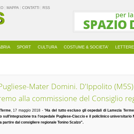
EO
MAPPA
CONTATTI
RSS
BRIA
SPORT
CULTURA
COSTUME & SOCIETA'
LETTERE
 Pugliese-Mater Domini. D'Ippolito (M5S
riremo alla commissione del Consiglio re
 Terme
, 17 maggio 2018 - "
Ha del tutto escluso gli ospedali di Lamezia Terme 
 sull'integrazione tra l'ospedale Pugliese-Ciaccio e il policlinico universitari
a partire dal consigliere regionale Tonino Scalzo".