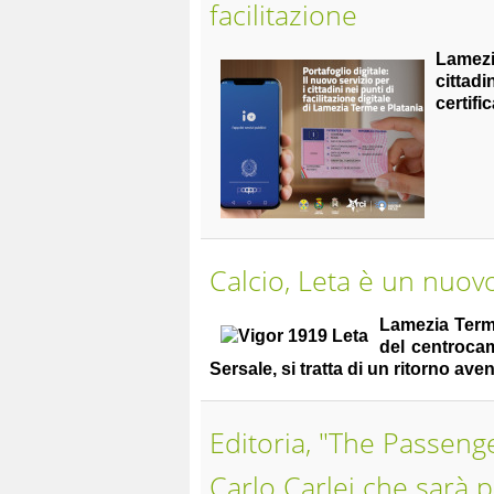
facilitazione
Lamez
cittad
certifi
Calcio, Leta è un nuov
Lamezia Ter
del centrocam
Sersale, si tratta di un ritorno a
Editoria, "The Passeng
Carlo Carlei che sarà p