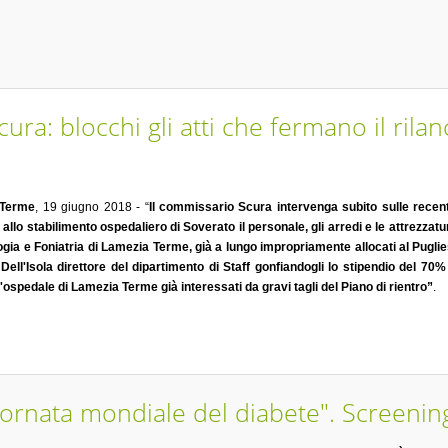
ura: blocchi gli atti che fermano il rilan
 Terme
, 19 giugno 2018 - “
Il commissario Scura intervenga subito sulle recent
 allo stabilimento ospedaliero di Soverato il personale, gli arredi e le attrezzat
ogia e Foniatria di Lamezia Terme, già a lungo impropriamente allocati al Pugl
ell'Isola direttore del dipartimento di Staff gonfiandogli lo stipendio del 70
l'ospedale di Lamezia Terme già interessati da gravi tagli del Piano di rientro”
.
rnata mondiale del diabete". Screening