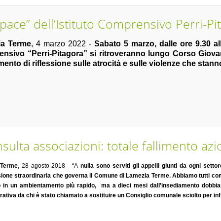
pace” dell’Istituto Comprensivo Perri-Pi
ia Terme
, 4 marzo 2022 -
Sabato 5 marzo, dalle ore 9.30 alle
nsivo “Perri-Pitagora” si ritroveranno lungo Corso Giova
ento di riflessione sulle atrocità e sulle violenze che sta
sulta associazioni: totale fallimento a
 Terme
, 28 agosto 2018 - “A
nulla sono serviti gli appelli giunti da ogni setto
ne straordinaria che governa il Comune di Lamezia Terme. Abbiamo tutti compres
 in un ambientamento più rapido, ma a dieci mesi dall’insediamento dobbiamo
ativa da chi è stato chiamato a sostituire un Consiglio comunale sciolto per inf