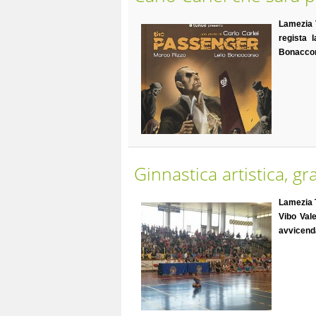
Lamezia
regista 
Bonacco
Ginnastica artistica, g
Lamezia
Vibo Val
avvicenda