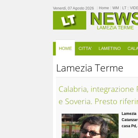
Home
WM
LT :: VID
Venerdì, 07 Agosto 2026
HOME
CITTA'
LAMETINO
CALA
Lamezia Terme
Calabria, integrazione
e Soveria. Presto rife
Lamezia
Catanzaro
casa Pd, 